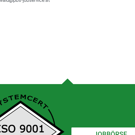
wald@pbs-jobservice.at
JOBBÖRSE